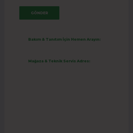
Bakım & Tanıtım İçin Hemen Arayın:
+90 505 353 4463
Mağaza & Teknik Servis Adres:
Güneşli Mah. Emniyet
Cad.
Kahramanmaraş/ELBİSTA
N
İletişim